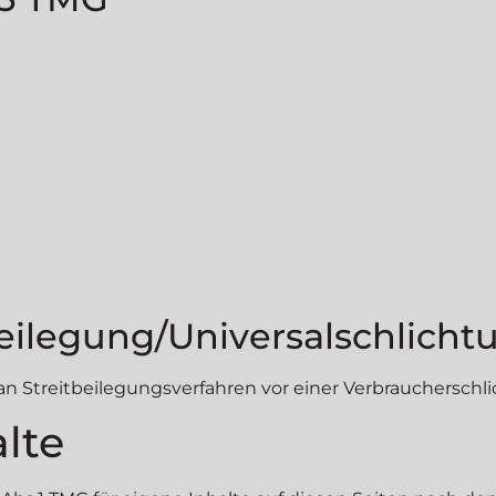
beilegung/Universal­schlichtu
t, an Streitbeilegungsverfahren vor einer Verbrauchersch
lte